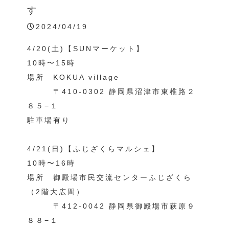
す
2024/04/19
4/20(土)【SUNマーケット】
10時〜15時
場所 KOKUA village
〒410-0302 静岡県沼津市東椎路２
８５−１
駐車場有り
4/21(日)【ふじざくらマルシェ】
10時〜16時
場所 御殿場市民交流センターふじざくら
（2階大広間）
〒412-0042 静岡県御殿場市萩原９
８８−１